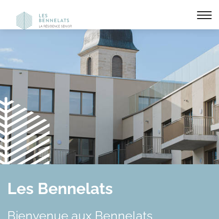
Affi
la
navi
Les Bennelats
Bienvenue aux Bennelats,